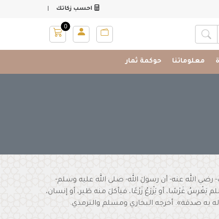
|
احسب زكاتك
0
البحث عن المشروعات
معلوماتنا
حوكمة ثمار
رضي الله عنه- أن رسولَ الله- صلى الله عليه وسلم-
غْرِسُ غَرْسًا، أو يَزْرَعُ زَرْعًا، فيأكلَ منه طَير، أو إنسان،
ان له به صدقة». أخرجه البخاري ومسلم والترمذي.