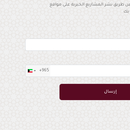
 عن طريق نشر المشاريع الخيرية علي مواقع
بك
+965
Kuwait
+965
إرسال