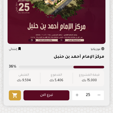
موريتانيا
إنشائي
مركز الإمام أحمد بن حنبل
36%
قيمة المشروع
المدفوع
المتبقى
15,000 دك
5,406 دك
9,594 دك
shopping_cart
تبرع الان