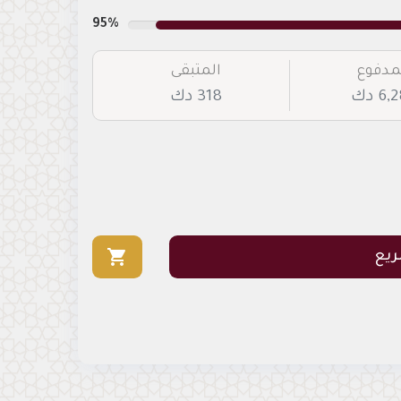
95%
مدفوع
المتبقى
6 دك
318 دك
shopping_cart
ريع