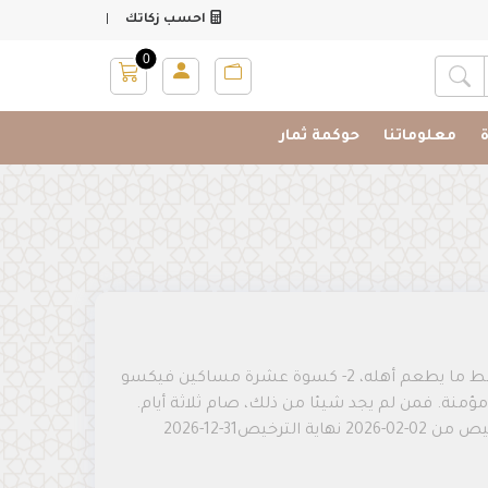
|
احسب زكاتك
0
البحث عن المشروعات
معلوماتنا
حوكمة ثمار
كفارة اليمين: 1- إطعام عشرة مساكين من أوسط ما يطعم أهله، 2- كسوة عشرة مساكين فيكسو
ح لصلاته، 3- تحرير رقبة مؤمنة. فمن لم يجد شيئا من ذلك، صام ثلاثة أيام.
رقم الترخيص: ج 73 / ت ج خ 2 /2026- بداية الترخيص من 02-02-2026 نهاية الترخيص31-12-2026