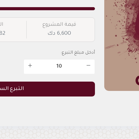
قيمة المشروع
ال
6,600 دك
,282
أدخل مبلغ التبرع:
التبرع الس