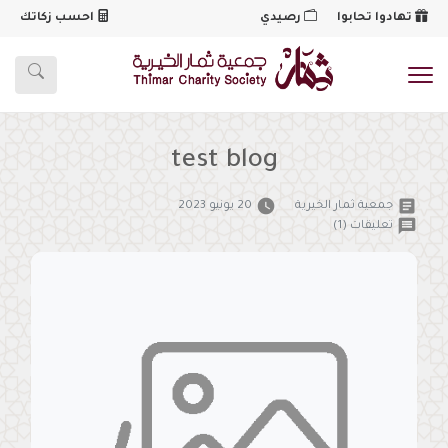
تهادوا تحابوا
رصيدي
احسب زكاتك
شعار
test blog
watch_later
article
جمعية ثمار الخيرية
20 يونيو 2023
message
تعليقات (1)