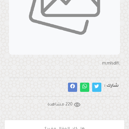
,m,mlsdlfl
شارك :
visibility
220 مشاهدة