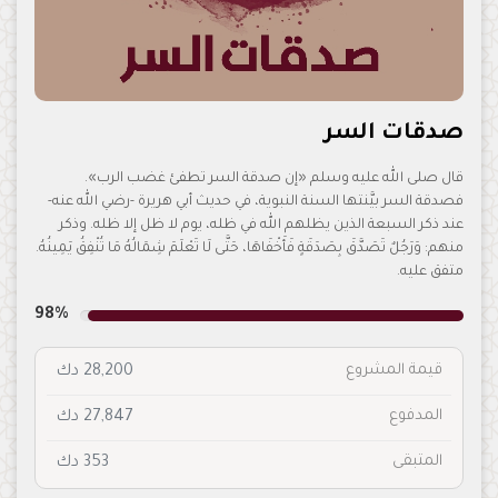
صدقات السر
قال صلى الله عليه وسلم «إن صدقة السر تطفئ غضب الرب».
فصدقة السر بيَّنتها السنة النبوية، في حديث أبي هريرة -رضي الله عنه-
عند ذكر السبعة الذين يظلهم الله في ظله، يوم لا ظل إلا ظله. وذكر
منهم: وَرَجُلٌ تَصَدَّقَ بِصَدَقَةٍ فَأَخْفَاهَا، حَتَّى لَا تَعْلَمَ شِمَالُهُ مَا تُنْفِقُ يَمِينُهُ.
متفق عليه.
98%
قيمة المشروع
28,200 دك
المدفوع
27,847 دك
المتبقى
353 دك