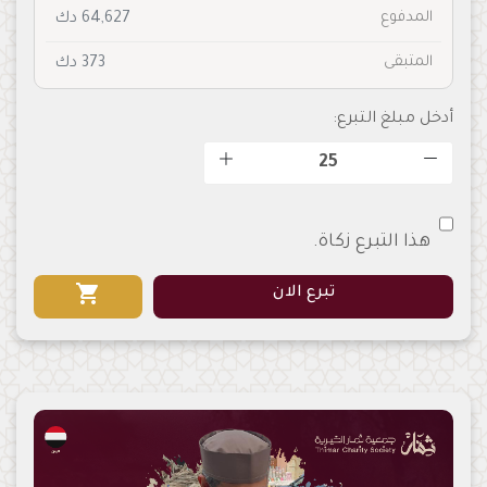
المدفوع
64,627 دك
المتبقى
373 دك
أدخل مبلغ التبرع:
هذا التبرع زكاة.
shopping_cart
تبرع الان