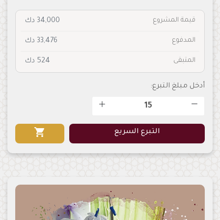
قيمة المشروع
34,000 دك
المدفوع
33,476 دك
المتبقى
524 دك
أدخل مبلغ التبرع:
shopping_cart
التبرع السريع