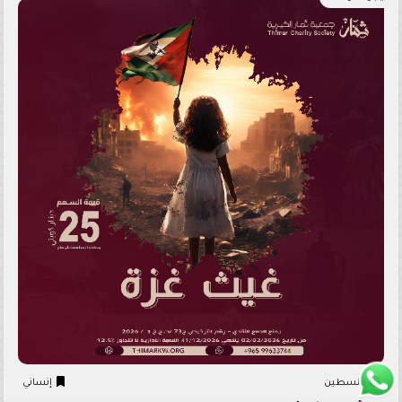
فلسطين
إنساني