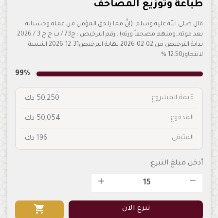
طباعة وتوزيع المصاحف
قال صلى الله عليه وسلم: (إنَّ مما يلحق المؤمن من عمله وحسناته
بعد موته…ومنهم مصحفاً ورثه) . رقم الترخيص : ج73 / ت ج خ 3 / 2026
بداية الترخيص من 02-02-2026 نهاية الترخيص31-12-2026 النسبة
لاتتجاوز12.50 %
99%
قيمة المشروع
50,250 دك
المدفوع
50,054 دك
المتبقى
196 دك
أدخل مبلغ التبرع:
shopping_cart
تبرع الان