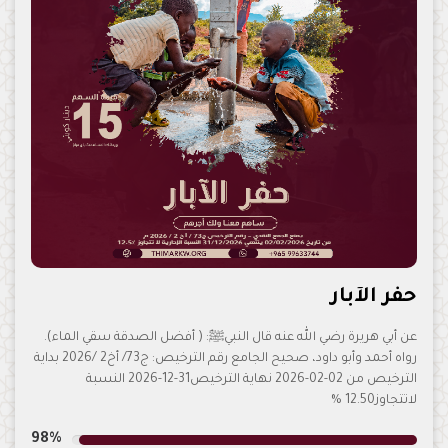
حفر الآبار
عن أبي هريرة رضي الله عنه قال النبيﷺَ: ( أفضل الصدقة سقي الماء).
رواه أحمد وأبو داود، صحيح الجامع رقم الترخيص: ج73/ أخ2 /2026 بداية
الترخيص من 02-02-2026 نهاية الترخيص31-12-2026 النسبة
لاتتجاوز12.50 %
98%