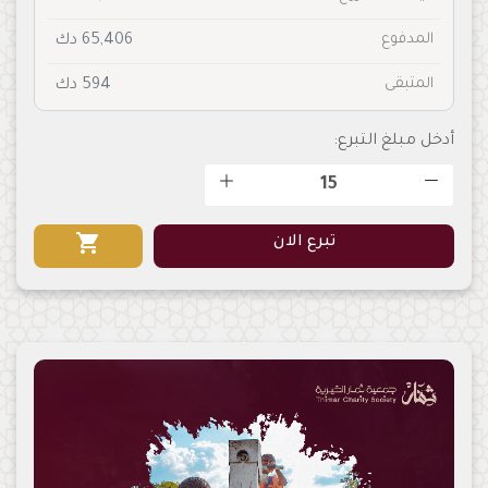
المدفوع
65,406 دك
المتبقى
594 دك
أدخل مبلغ التبرع:
shopping_cart
تبرع الان