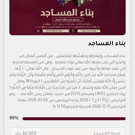
بناء المساجد
بناء المساجد وإعمارها وتهيئتها للمصلين ، من أفضل أعمال البر
والخير التي رتب عليها الله تعالى ثوابا عظيما ، وهي من الصدقة الجارية
التي يمتد ثوابها وأجرها حتى بعد موت الإنسان . قال الله تعالى : ( إِنَّمَا
يَعْمُرُ مَسَاجِدَ اللَّهِ مَنْ آمَنَ بِاللَّهِ وَالْيَوْمِ الْآخِرِ وَأَقَامَ الصَّلَاةَ وَآتَى الزَّكَاةَ وَلَمْ
يَخْشَ إِلَّا اللَّهَ فَعَسَى أُولَئِكَ أَنْ يَكُونُوا مِنَ الْمُهْتَدِينَ ) التوبة/18 وقال
النبي صلى الله عليه وسلم : ( مَنْ بَنَى مَسْجِدًا بَنَى اللَّهُ لَهُ مِثْلَهُ فِي الْجَنَّةِ )
رواه البخاري (450) ومسلم (533) من حديث عثمان رضي الله عنه .... رقم
الترخيص: ج73 / أ خ 1 / 2026 بداية الترخيص من 02-02-2026 نهاية
الترخيص31-12-2026 النسبة لاتتجاوز12.50 %
99%
قيمة المشروع
66,000 دك