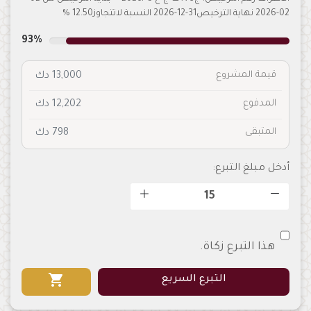
02-2026 نهاية الترخيص31-12-2026 النسبة لاتتجاوز12.50 %
93%
قيمة المشروع
13,000 دك
المدفوع
12,202 دك
المتبقى
798 دك
أدخل مبلغ التبرع:
هذا التبرع زكاة.
shopping_cart
التبرع السريع