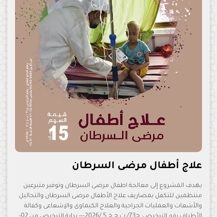
علاج أطفال مرضى السرطان
يهدف المشروع إلى معالجة اطفال مرضى السرطان وتوفير متبرعين
منتظمين للتكفل بمصاريف علاج الأطفال مرضى السرطان والتحاليل
والأشعات والعمليات الجراحية والعلاج الكيماوى والإشعاعى وكفالة
الأطراف رقم الترخيص: ج73/ ت ج خ 5 /2026--- بداية الترخيص من 02-