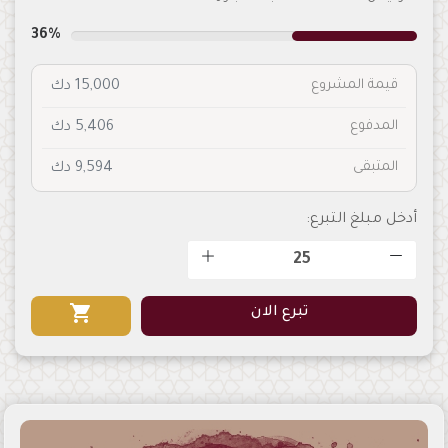
36%
قيمة المشروع
15,000 دك
المدفوع
5,406 دك
المتبقى
9,594 دك
أدخل مبلغ التبرع:
shopping_cart
تبرع الان