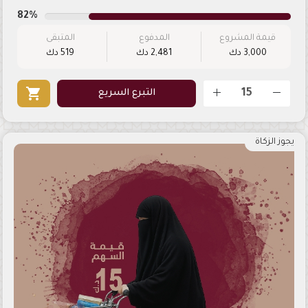
82%
قيمة المشروع
المدفوع
المتبقى
3,000 دك
2,481 دك
519 دك
shopping_cart
التبرع السريع
يجوز الزكاة