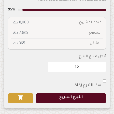
نهاية الترخيص31-12-2026 النسبة لاتتجاوز12.50 %
95%
قيمة المشروع
8,000 دك
المدفوع
7,635 دك
المتبقى
365 دك
أدخل مبلغ التبرع:
هذا التبرع زكاة.
shopping_cart
التبرع السريع