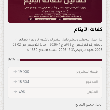
كفالة الأيتام
قال صل الله عليه وسلم كافل اليتيم له ولغيره انا وهو ( كهـاتين )
بالجنة رقم الترخيص: ج 73/ك خ 1 /2026--- بداية الترخيص من 02-02-
2026 نهاية الترخيص31-12-2026 النسبة لاتتجاوز12.50 %
97%
قيمة المشروع
19,000 دك
المدفوع
18,504 دك
المتبقى
496 دك
أدخل مبلغ التبرع: