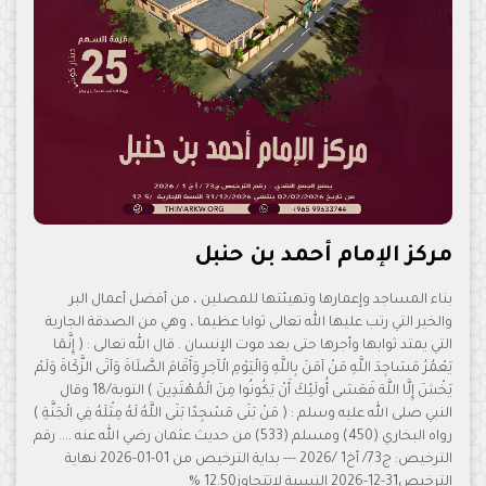
مركز الإمام أحمد بن حنبل
بناء المساجد وإعمارها وتهيئتها للمصلين ، من أفضل أعمال البر
والخير التي رتب عليها الله تعالى ثوابا عظيما ، وهي من الصدقة الجارية
التي يمتد ثوابها وأجرها حتى بعد موت الإنسان . قال الله تعالى : ( إِنَّمَا
يَعْمُرُ مَسَاجِدَ اللَّهِ مَنْ آمَنَ بِاللَّهِ وَالْيَوْمِ الْآخِرِ وَأَقَامَ الصَّلَاةَ وَآتَى الزَّكَاةَ وَلَمْ
يَخْشَ إِلَّا اللَّهَ فَعَسَى أُولَئِكَ أَنْ يَكُونُوا مِنَ الْمُهْتَدِينَ ) التوبة/18 وقال
النبي صلى الله عليه وسلم : ( مَنْ بَنَى مَسْجِدًا بَنَى اللَّهُ لَهُ مِثْلَهُ فِي الْجَنَّةِ )
رواه البخاري (450) ومسلم (533) من حديث عثمان رضي الله عنه .... رقم
الترخيص: ج73/ أخ1 /2026 --- بداية الترخيص من 01-01-2026 نهاية
الترخيص31-12-2026 النسبة لاتتجاوز12.50 %