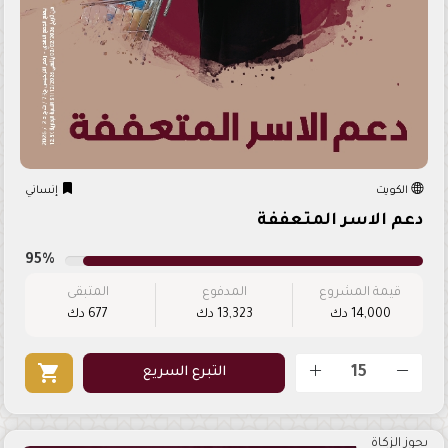
الكويت
إنساني
دعم الاسر المتعففة
95%
قيمة المشروع
المدفوع
المتبقى
14,000 دك
13,323 دك
677 دك
shopping_cart
التبرع السريع
يجوز الزكاة