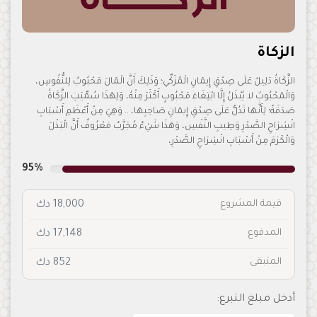
الزكاة
الزَّكَاةُ دَلِيلٌ عَلَى صِدْقِ إِيمَانِ الْمُزَكِّي؛ وَذَلِكَ أَنَّ الْمَالَ مَحْبُوبٌ لِلنُّفُوسِ،
وَالْمَحْبُوبُ لا يُبْذَلُ إِلَّا ابْتِغَاءَ مَحْبُوبٍ أَكْثَرَ مِنْهُ، وَلِهَذَا سُمِّيَتِ الزَّكَاةُ
صَدَقَةً؛ لِأَنَّهَا تَدُلُّ عَلَى صِدْقِ إِيمَانِ صَاحِبِهَا، .. وَهِيَ مِنْ أَعْظَمِ أَسْبَابِ
انْشِرَاحِ الصَّدْرِ وَطِيبِ النَّفْسِ، وَهَذَا شَيْءٌ مُجَرَّبٌ مَعْرُوفٌ أَنَّ الْبَذْلَ
وَالْكَرَمَ مِنْ أَسْبَابِ انْشِرَاحِ الصَّدْرِ،
95%
قيمة المشروع
18,000 دك
المدفوع
17,148 دك
المتبقى
852 دك
أدخل مبلغ التبرع: