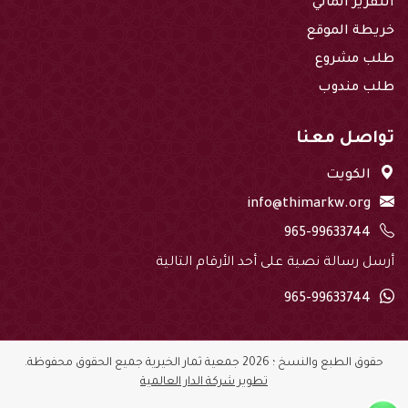
التقرير المالي
خريطة الموقع
طلب مشروع
طلب مندوب
تواصل معنا
الكويت
info@thimarkw.org
965-99633744
أرسل رسالة نصية على أحد الأرقام التالية
965-99633744
حقوق الطبع والنسخ ؛ 2026 جمعية ثمار الخيرية جميع الحقوق محفوظة.
تطوير شركة الدار العالمية