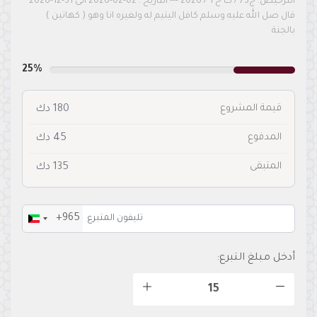
الترخيص: ج73 / ك خ 1 / 2026 --- التاريخ : 02-02-2026 الى 31-12-2026
قال صل الله عليه وسلم كافل اليتيم له ولغيره انا وهو ( كهاتين )
بالجنة
25%
قيمة المشروع
180 دك
المدفوع
45 دك
المتبقى
135 دك
+965
Kuwait
+965
أدخل مبلغ التبرع: