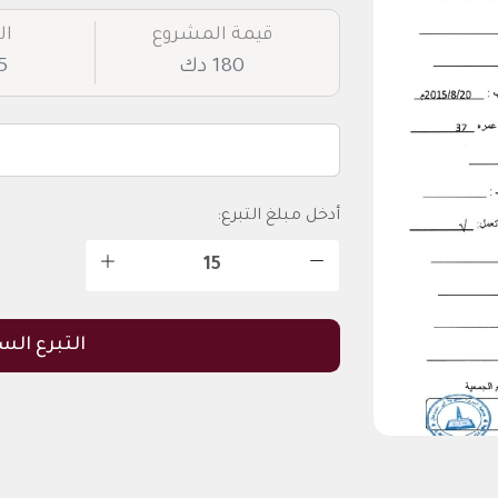
قيمة المشروع
ال
180 دك
45
أدخل مبلغ التبرع:
التبرع الس