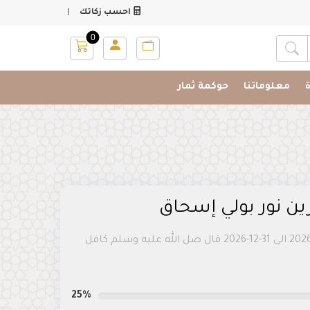
|
احسب زكاتك
0
البحث عن المشروعات
معلوماتنا
حوكمة ثمار
ين نور بولي إسحاق
الترخيص: ج73 / ك خ 1 / 2026 --- التاريخ : 02-02-2026 الى 31-12-2026 قال صل الله عليه وسلم كافل
25%