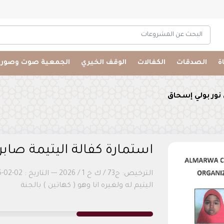
البحث عن المشروعات
اة
الصدقات
الكفالات
الوقف الخيري
الجمعية صوت وصورة
 نور بولي إسحاق
استمارة كفالة اليتيمة صابر
اليتيم له ولغيره انا وهو ( كهاتين ) بالجنة