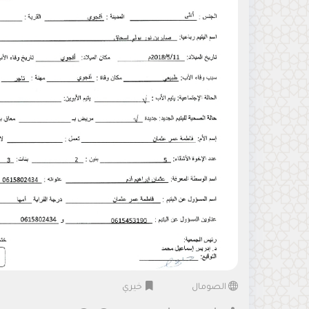
الصومال
خيري