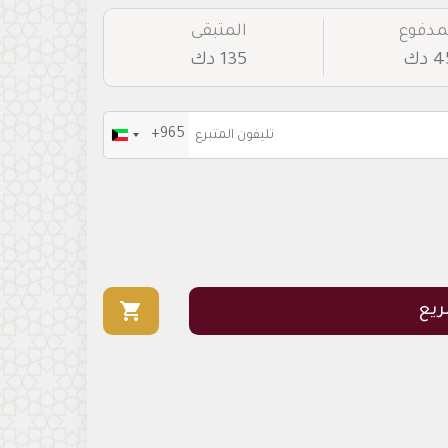
مدفوع
المتبقى
 دك
135 دك
+965
Kuwait
+965
shopping_cart
ريع