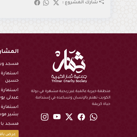
شارك المشروع :
المشار
مسجد وبئ
استمارة ك
حسين
استمارة 
منظمة خيرية عالمية غير ربحية مشهرة في دولة
عبدلى ي
الكويت تهتم بالإنسان وتساعده في إستدامة
حياة كريمة
استمارة 
بشير مو
instagram
youtube
twitter
Facebook
Whatsapp
مسجد باس
عرض باقي