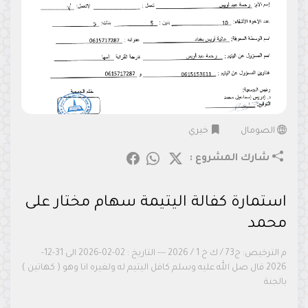
الصومال
خيري
شارك المشروع :
استمارة كفالة اليتيمة سهام مختار على
محمد
م الترخيص: ج73 / ك خ 1 / 2026 --- التاريخ : 02-02-2026 الى 31-12-
2026 قال صل الله عليه وسلم كافل اليتيم له ولغيره انا وهو ( كهاتين )
بالجنة