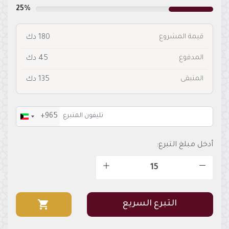
25%
قيمة المشروع
180 دك
المدفوع
45 دك
المتبقى
135 دك
+965
Kuwait
+965
أدخل مبلغ التبرع:
shopping_cart
التبرع السريع