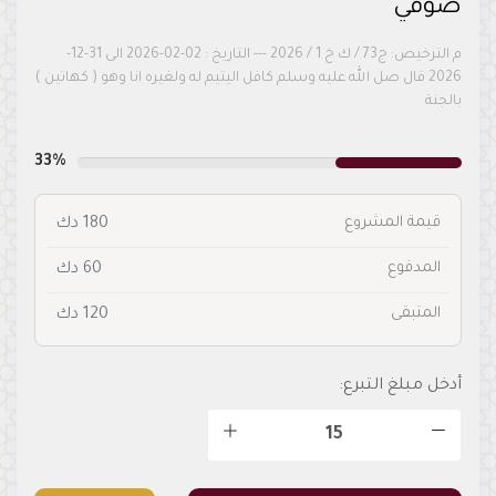
صوفي
م الترخيص: ج73 / ك خ 1 / 2026 --- التاريخ : 02-02-2026 الى 31-12-
2026 قال صل الله عليه وسلم كافل اليتيم له ولغيره انا وهو ( كهاتين )
بالجنة
33%
قيمة المشروع
180 دك
المدفوع
60 دك
المتبقى
120 دك
أدخل مبلغ التبرع: