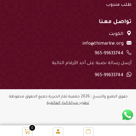
طلب مندوب
تواصل معنا
الكويت
info@thimarkw.org
965-99633744
أرسل رسالة نصية على أحد الأرقام التالية
965-99633744
حقوق الطبع والنسخ ؛ 2026 جمعية ثمار الخيرية جميع الحقوق محفوظة.
تطوير شركة الدار العالمية
0