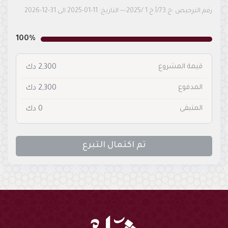
رقم الترخيص :ج 73/أ خ 1 /2025--- التاريخ: 11-01-2025 الى 31-12-2026
100%
قيمة المشروع
2,300 دك
المدفوع
2,300 دك
المتبقى
0 دك
تم اكتمال التبرع