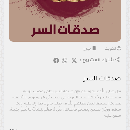
الكويت
خيري
شارك المشروع :
صدقات السر
قال صلى الله عليه وسلم «إن صدقة السر تطفئ غضب الرب».
فصدقة السر بيَّنتها السنة النبوية، في حديث أبي هريرة -رضي الله عنه-
عند ذكر السبعة الذين يظلهم الله في ظله، يوم لا ظل إلا ظله. وذكر
منهم: وَرَجُلٌ تَصَدَّقَ بِصَدَقَةٍ فَأَخْفَاهَا، حَتَّى لَا تَعْلَمَ شِمَالُهُ مَا تُنْفِقُ يَمِينُهُ.
متفق عليه.