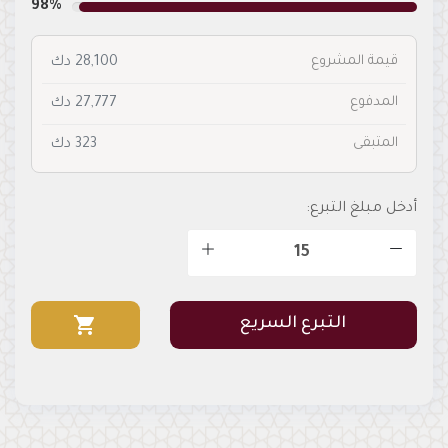
98%
قيمة المشروع
28,100 دك
المدفوع
27,777 دك
المتبقى
323 دك
أدخل مبلغ التبرع:
shopping_cart
التبرع السريع