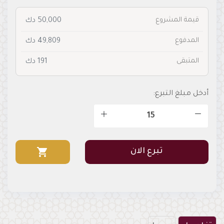
قيمة المشروع
50,000 دك
المدفوع
49,809 دك
المتبقى
191 دك
أدخل مبلغ التبرع:
shopping_cart
تبرع الان