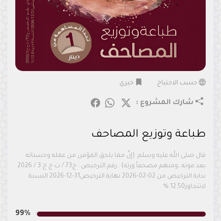
حسب الاحتياج
خيري
شارك المشروع :
طباعة وتوزيع المصاحف
قال صلى الله عليه وسلم: (إنَّ مما يلحق المؤمن من عمله وحسناته
بعد موته…ومنهم مصحفاً ورثه) . رقم الترخيص : ج73 / ت ج خ 3 / 2026
بداية الترخيص من 02-02-2026 نهاية الترخيص31-12-2026 النسبة
لاتتجاوز12.50 %
99%